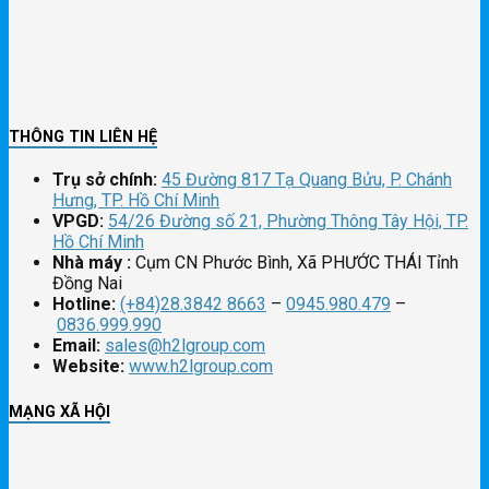
THÔNG TIN LIÊN HỆ
Trụ sở chính:
45 Đường 817 Tạ Quang Bửu, P. Chánh
Hưng, TP. Hồ Chí Minh
VPGD:
54/26 Đường số 21, Phường Thông Tây Hội, TP.
Hồ Chí Minh
Nhà máy :
Cụm CN Phước Bình, Xã PHƯỚC THÁI Tỉnh
Đồng Nai
Hotline:
(+84)28.3842 8663
–
0945.980.479
–
0836.999.990
Email:
sales@h2lgroup.com
Website:
www.h2lgroup.com
MẠNG XÃ HỘI