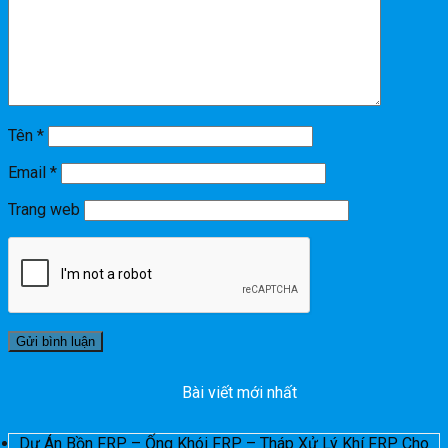
Tên
*
Email
*
Trang web
Bài viết mới nhất
Dự Án Bồn FRP – Ống Khói FRP – Tháp Xử Lý Khí FRP Cho