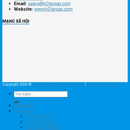
Email:
sales@h2lgroup.com
Website:
www.h2lgroup.com
MẠNG XÃ HỘI
Copyright 2026 ©
Công ty TNHH Lương Hải Hưng
|
www.h2lgroup.com
Tìm
kiếm:
Trang chủ
Giới thiệu
Về Chúng Tôi
Sơ Đồ Tổ Chức
Giấy Chứng Nhận