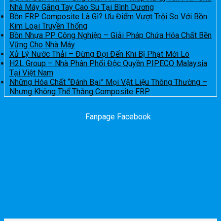
Nhà Máy Găng Tay Cao Su Tại Bình Dương
Bồn FRP Composite Là Gì? Ưu Điểm Vượt Trội So Với Bồn
Kim Loại Truyền Thống
Bồn Nhựa PP Công Nghiệp – Giải Pháp Chứa Hóa Chất Bền
Vững Cho Nhà Máy
Xử Lý Nước Thải – Đừng Đợi Đến Khi Bị Phạt Mới Lo
H2L Group – Nhà Phân Phối Độc Quyền PIPECO Malaysia
Tại Việt Nam
Những Hóa Chất “Đánh Bại” Mọi Vật Liệu Thông Thường –
Nhưng Không Thể Thắng Composite FRP
Fanpage Facebook