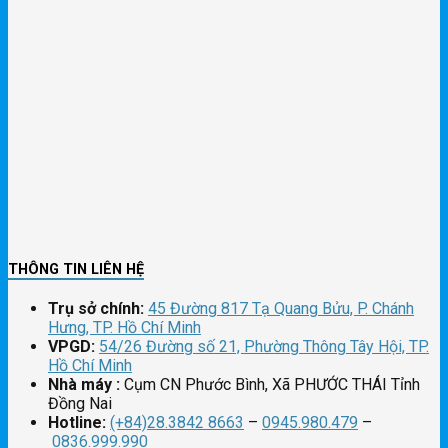
THÔNG TIN LIÊN HỆ
Trụ sở chính:
45 Đường 817 Tạ Quang Bửu, P. Chánh
Hưng, TP. Hồ Chí Minh
VPGD:
54/26 Đường số 21, Phường Thông Tây Hội, TP.
Hồ Chí Minh
Nhà máy :
Cụm CN Phước Bình, Xã PHƯỚC THÁI Tỉnh
Đồng Nai
Hotline:
(+84)28.3842 8663
–
0945.980.479
–
0836.999.990