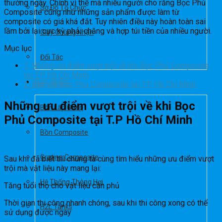
thường ngày. Chính vì thế mà nhiều người cho rằng Bọc Phủ
Sơ Đồ Tổ Chức
Composite cũng như những sản phẩm được làm từ
composite có giá khá đắt. Tuy nhiên điều này hoàn toàn sai
lầm bởi lại cực kỳ phải chăng và hợp túi tiền của nhiều người.
Giấy Chứng Nhận
Mục lục
Đối Tác
1.
Những ưu điểm vượt trội về khi Bọc Phủ Composite
tại T.P Hồ Chí Minh
Sản phẩm
2.
Báo giá Bọc Phủ Composite tại T.P Hồ Chí Minh
Những ưu điểm vượt trội về khi Bọc
Bồn Lắp Ghép
Phủ Composite tại T.P Hồ Chí Minh
Bồn Composite
Grating Composite
Sau khi đã biết thì chúng ta cùng tìm hiểu những ưu điểm vượt
trội mà vật liệu này mang lại:
Hệ Thống Thông Hơi
Tăng tuổi thọ cho vật liệu cần phủ
Thời gian thi công nhanh chóng, sau khi thi công xong có thể
H2L Tanks
sử dụng được ngay