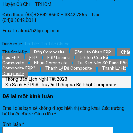
Huyện Củ Chi – TP.HCM
Điện thoại: (84)8.3842.8663 – 3842.7865 Fax:
(84)8.3842.8011
Email: sales@h2lgroup.com
Danh mục:
Tin Tức
,
Tin Tức Chung
Thẻ tìm kiếm:
Bồn Composite
Bồn Lắp Ghép FRP
Chất
Liệu FRP
FRP
FRP Linning
Lợi Ích Của Bể
Composite
Nhựa Composite
Tại Sao Nên Sử Dụng Bồn
Composite FRP?
Thanh Lý Bể Composite
Thanh Lý Hồ
Composite
Thông Báo Lịch Nghỉ Tết 2023
So Sánh Bể Phốt Truyền Thống Và Bể Phốt Composite
Để lại một bình luận
Email của bạn sẽ không được hiển thị công khai.
Các trường
bắt buộc được đánh dấu
*
Bình luận
*