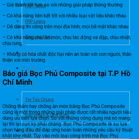
– Giá thành tốt hơn so với những giải pháp thông thường
FRP Tanks
– Có khả năng liên kết tốt với nhiều loại vật liệu khác nhau
FRP Lining
– Dễ dàng thi công trên mọi địa hình, mọi bề mặt khác nhau
– Có khả năng chịu ăn mòn, chịu tác động va đập, chịu nhiệt,
Các Loại Khác
chịu rung,…
Dự Án
– Không có hóa chất độc hại nên an toàn với con người, thân
thiện với môi trường
Tài Liệu
Báo giá Bọc Phủ Composite tại T.P Hồ
Chí Minh
Tin Tức
Tin Tức Chung
Chống thấm hay chống ăn mòn bằng Bọc Phủ Composite
cũng là một trong những giải pháp được rất nhiều người tiêu
Sản phẩm & Ứng dụng
dùng ưu tiên lựa chọn. So với những công dụng mà nó mang
lại thì lại cực kỳ phải chăng. Bọc Phủ Composite là sự lựa
chọn hàng đầu để đáp ứng hoàn toàn những yêu cầu kỹ thuật
Liên hệ
khắt khe nhất. Tùy vào mỗi loại công trình mà Bọc Phủ