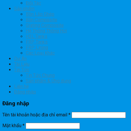
Đối Tác
Sản phẩm
Bồn Lắp Ghép
Bồn Composite
Grating Composite
Hệ Thống Thông Hơi
H2L Tanks
FRP Tanks
FRP Lining
Các Loại Khác
Dự Án
Tài Liệu
Tin Tức
Tin Tức Chung
Sản phẩm & Ứng dụng
Liên hệ
Đăng nhập
Đăng nhập
Tên tài khoản hoặc địa chỉ email
*
Mật khẩu
*