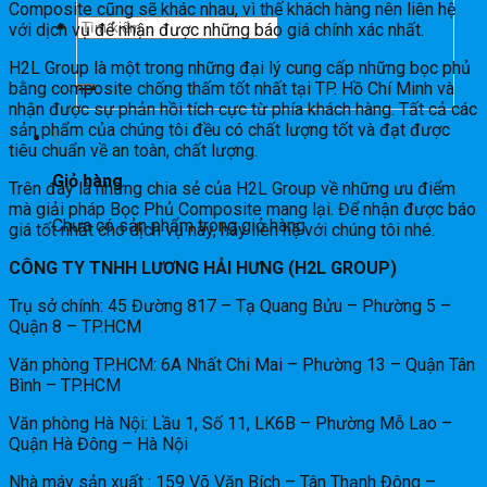
Composite cũng sẽ khác nhau, vì thế khách hàng nên liên hệ
Tìm
với dịch vụ để nhận được những báo giá chính xác nhất.
H2L Group là một trong những đại lý cung cấp những bọc phủ
kiếm:
bằng composite chống thấm tốt nhất tại TP. Hồ Chí Minh và
nhận được sự phản hồi tích cực từ phía khách hàng. Tất cả các
sản phẩm của chúng tôi đều có chất lượng tốt và đạt được
0
tiêu chuẩn về an toàn, chất lượng.
Giỏ hàng
Trên đây là những chia sẻ của H2L Group về những ưu điểm
mà giải pháp Bọc Phủ Composite mang lại. Để nhận được báo
Chưa có sản phẩm trong giỏ hàng.
giá tốt nhất cho dịch vụ này, hãy liên hệ với chúng tôi nhé.
CÔNG TY TNHH LƯƠNG HẢI HƯNG (H2L GROUP)
Trụ sở chính: 45 Đường 817 – Tạ Quang Bửu – Phường 5 –
Quận 8 – TP.HCM
Văn phòng TP.HCM: 6A Nhất Chi Mai – Phường 13 – Quận Tân
Bình – TP.HCM
Văn phòng Hà Nội: Lầu 1, Số 11, LK6B – Phường Mỗ Lao –
Quận Hà Đông – Hà Nội
Nhà máy sản xuất : 159 Võ Văn Bích – Tân Thạnh Đông –