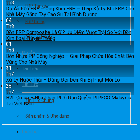
Th8
FRP Tanks
Dự Án Bồn FRP – Ống Khói FRP – Tháp Xử Lý Khí FRP Cho
Nhà Máy Găng Tay Cao Su Tại Bình Dương
04
FRP Lining
Th8
Bồn FRP Composite Là Gì? Ưu Điểm Vượt Trội So Với Bồn
Các Loại Khác
Kim Loại Truyền Thống
01
Th8
Dự Án
Bồn Nhựa PP Công Nghiệp – Giải Pháp Chứa Hóa Chất Bền
Vững Cho Nhà Máy
31
Tài Liệu
Th7
Xử Lý Nước Thải – Đừng Đợi Đến Khi Bị Phạt Mới Lo
Tin Tức
28
Th7
H2L Group – Nhà Phân Phối Độc Quyền PIPECO Malaysia
Tin Tức Chung
Tại Việt Nam
Sản phẩm & Ứng dụng
Liên hệ