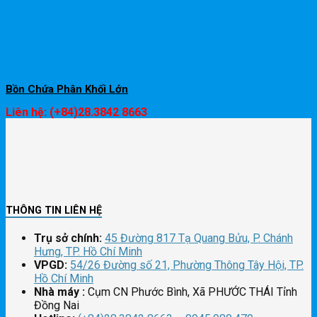
Bồn Chứa Phân Khối Lớn
Liên hệ: (+84)28.3842 8663
THÔNG TIN LIÊN HỆ
Trụ sở chính:
45 Đường 817 Tạ Quang Bửu, P. Chánh
Hưng, TP. Hồ Chí Minh
VPGD:
54/26 Đường số 21, Phường Thông Tây Hội, TP.
Hồ Chí Minh
Nhà máy :
Cụm CN Phước Bình, Xã PHƯỚC THÁI Tỉnh
Đồng Nai