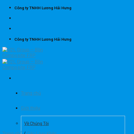
Skip
Công ty TNHH Lương Hải Hưng
to
content
Công ty TNHH Lương Hải Hưng
Trang chủ
Giới thiệu
Về Chúng Tôi
Trang chủ
/
Các Loại Khác