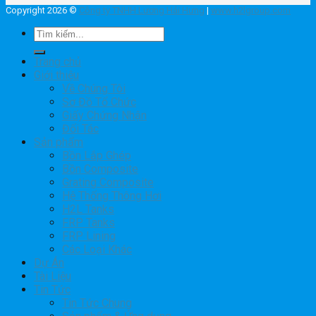
Copyright 2026 ©
Công ty TNHH Lương Hải Hưng
|
www.h2lgroup.com
Tìm
kiếm:
Trang chủ
Giới thiệu
Về Chúng Tôi
Sơ Đồ Tổ Chức
Giấy Chứng Nhận
Đối Tác
Sản phẩm
Bồn Lắp Ghép
Bồn Composite
Grating Composite
Hệ Thống Thông Hơi
H2L Tanks
FRP Tanks
FRP Lining
Các Loại Khác
Dự Án
Tài Liệu
Tin Tức
Tin Tức Chung