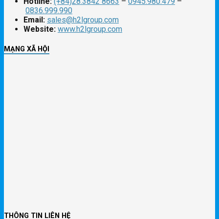
Hotline:
(+84)28.3842 8663
–
0945.980.479
–
0836.999.990
Email:
sales@h2lgroup.com
Website:
www.h2lgroup.com
MẠNG XÃ HỘI
THÔNG TIN LIÊN HỆ