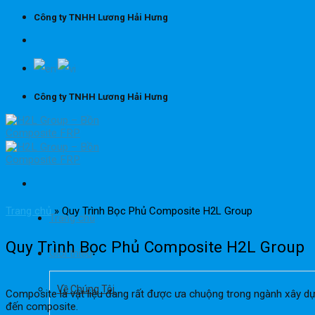
Skip
Công ty TNHH Lương Hải Hưng
to
content
Công ty TNHH Lương Hải Hưng
Trang chủ
»
Quy Trình Bọc Phủ Composite H2L Group
Trang chủ
Quy Trình Bọc Phủ Composite H2L Group
Giới thiệu
Về Chúng Tôi
Composite là vật liệu đang rất được ưa chuộng trong ngành xây d
đến composite.