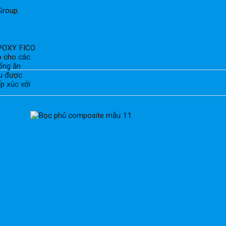
Group.
ọ cho các
ống ăn
ịu được
ếp xúc với