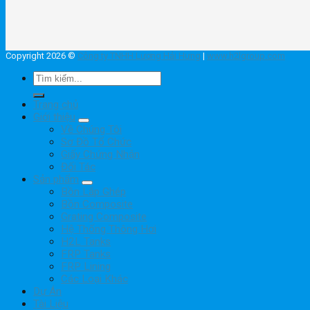
Copyright 2026 ©
Công ty TNHH Lương Hải Hưng
|
www.h2lgroup.com
Tìm
kiếm:
Trang chủ
Giới thiệu
Về Chúng Tôi
Sơ Đồ Tổ Chức
Giấy Chứng Nhận
Đối Tác
Sản phẩm
Bồn Lắp Ghép
Bồn Composite
Grating Composite
Hệ Thống Thông Hơi
H2L Tanks
FRP Tanks
FRP Lining
Các Loại Khác
Dự Án
Tài Liệu