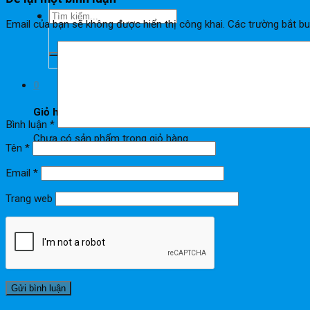
Tìm
Email của bạn sẽ không được hiển thị công khai.
Các trường bắt b
kiếm:
0
Giỏ hàng
Bình luận
*
Chưa có sản phẩm trong giỏ hàng.
Tên
*
Email
*
Trang web