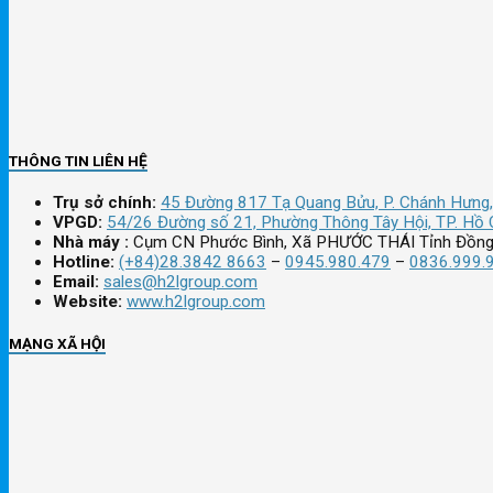
THÔNG TIN LIÊN HỆ
Trụ sở chính:
45 Đường 817 Tạ Quang Bửu, P. Chánh Hưng,
VPGD:
54/26 Đường số 21, Phường Thông Tây Hội, TP. Hồ 
Nhà máy :
Cụm CN Phước Bình, Xã PHƯỚC THÁI Tỉnh Đồng
Hotline:
(+84)28.3842 8663
–
0945.980.479
–
0836.999.
Email:
sales@h2lgroup.com
Website:
www.h2lgroup.com
MẠNG XÃ HỘI