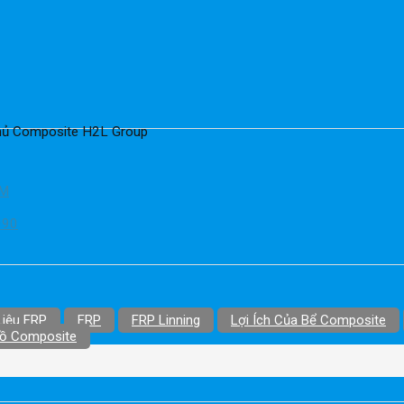
 Phủ Composite H2L Group
CM
990
Liệu FRP
FRP
FRP Linning
Lợi Ích Của Bể Composite
Hồ Composite