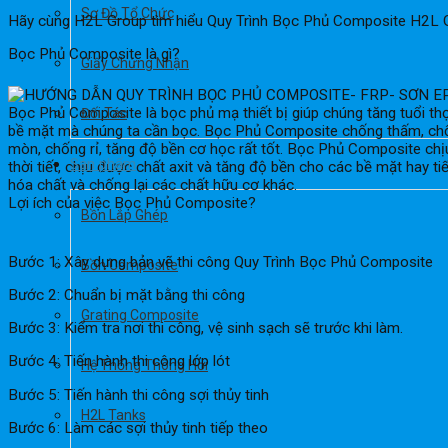
Sơ Đồ Tổ Chức
Hãy cùng H2L Group tìm hiểu Quy Trình Bọc Phủ Composite H2L 
Bọc Phủ Composite là gì?
Giấy Chứng Nhận
Bọc Phủ Composite là bọc phủ mạ thiết bị giúp chúng tăng tuổi th
Đối Tác
bề mặt mà chúng ta cần bọc. Bọc Phủ Composite chống thấm, ch
mòn, chống rỉ, tăng độ bền cơ học rất tốt. Bọc Phủ Composite ch
Sản phẩm
thời tiết, chịu được chất axit và tăng độ bền cho các bề mặt hay ti
hóa chất và chống lại các chất hữu cơ khác.
Lợi ích của việc Bọc Phủ Composite?
Bồn Lắp Ghép
Bước 1: Xây dựng bản vẽ thi công Quy Trình Bọc Phủ Composite
Bồn Composite
Bước 2: Chuẩn bị mặt bằng thi công
Grating Composite
Bước 3: Kiểm tra nơi thi công, vệ sinh sạch sẽ trước khi làm.
Bước 4: Tiến hành thi công lớp lót
Hệ Thống Thông Hơi
Bước 5: Tiến hành thi công sợi thủy tinh
H2L Tanks
Bước 6: Làm các sợi thủy tinh tiếp theo