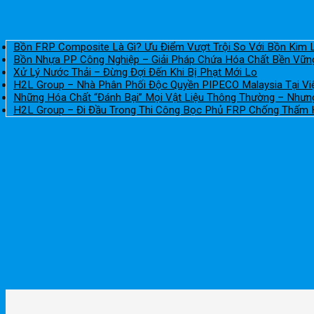
Bồn FRP Composite Là Gì? Ưu Điểm Vượt Trội So Với Bồn Kim 
Bồn Nhựa PP Công Nghiệp – Giải Pháp Chứa Hóa Chất Bền Vữ
Xử Lý Nước Thải – Đừng Đợi Đến Khi Bị Phạt Mới Lo
H2L Group – Nhà Phân Phối Độc Quyền PIPECO Malaysia Tại V
Những Hóa Chất “Đánh Bại” Mọi Vật Liệu Thông Thường – Như
H2L Group – Đi Đầu Trong Thi Công Bọc Phủ FRP Chống Thấm 