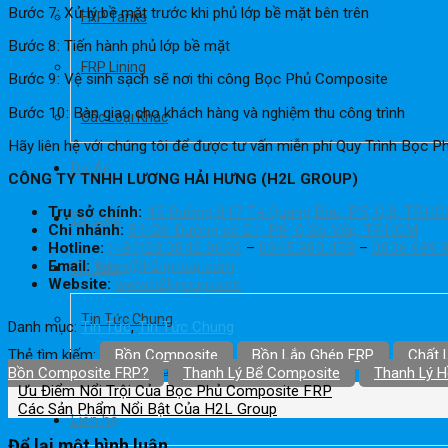
Bước 7: Xử lý bề mặt trước khi phủ lớp bề mặt bên trên
FRP Tanks
Bước 8: Tiến hành phủ lớp bề mặt
FRP Lining
Bước 9: Vệ sinh sạch sẽ nơi thi công Bọc Phủ Composite
Bước 10: Bàn giao cho khách hàng và nghiệm thu công trình
Các Loại Khác
Hãy liên hệ với chúng tôi để được tư vấn miễn phí Quy Trình Bọc
Dự Án
CÔNG TY TNHH LƯƠNG HẢI HƯNG (H2L GROUP)
Trụ sở chính:
45 Đường 817 Tạ Quang Bửu, P.5, Q.8, TP.H
Tài Liệu
Chi nhánh:
54/26 Đường số 21, P.8, Q.Gò Vấp, TP.HCM
Hotline:
(+84)28.3842 8663
–
0945.980.479
–
0836.999.
Email:
sales@h2lgroup.com
Tin Tức
Website:
www.h2lgroup.com
Tin Tức Chung
Danh mục:
Tin Tức
,
Tin Tức Chung
Thẻ tìm kiếm:
Bồn Composite
Bồn Lắp Ghép FRP
Chất 
Sản phẩm & Ứng dụng
Bồn Composite FRP?
Thanh Lý Bể Composite
Thanh Lý 
Ưu Điểm Nổi Trội Của Bọc Phủ Composite FRP
Các Sản Phẩm Nổi Bật Của H2L Group
Liên hệ
Để lại một bình luận