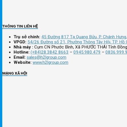
THÔNG TIN LIÊN HỆ
Trụ sở chính:
45 Đường 817 Tạ Quang Bửu, P. Chánh Hưng,
VPGD:
54/26 Đường số 21, Phường Thông Tây Hội, TP. Hồ 
Nhà máy :
Cụm CN Phước Bình, Xã PHƯỚC THÁI Tỉnh Đồng
Hotline:
(+84)28.3842 8663
–
0945.980.479
–
0836.999.
Email:
sales@h2lgroup.com
Website:
www.h2lgroup.com
MẠNG XÃ HỘI