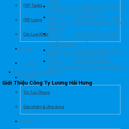
Liêu
FRP Tanks
3.0.0.5.
· Dự Án Bồn Ống Tháp Xử
Lý Khí Thải Huyện Tiên Yên
3.0.0.6.
· Dự Án Bồn FRP – Ống
FRP Lining
Khói FRP – Tháp Xử Lý Khí FRP Huyện
Đầm Hà
3.0.0.7.
· Dự Án Valve Gió FRP
Các Loại Khác
Dùng Cho Hệ Thống Xử Lý Khí Thải
Huyện Hải Hà
Dự Án
3.0.0.8.
· Dự Án Ống FRP Dẫn Hoá
Chất – Khí Thải Huyện Ba Chẽ
3.0.0.9.
· Công trình nhà Máy
Tài Liệu
Haosheng VIna – KCN Huyện Vân Đồn
4.
LIÊN HỆ H2L GROUP:
Tin Tức
Giới Thiệu Công Ty Lương Hải Hưng
Tin Tức Chung
Sản phẩm & Ứng dụng
Liên hệ