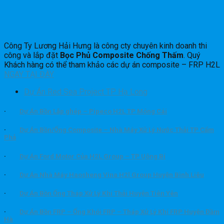
Công Ty Lương Hải Hưng là công cty chuyên kinh doanh thi
công và lắp đặt
Bọc Phủ Composite Chống Thấm
. Quý
Khách hàng có thể tham khảo các dự án composite – FRP H2L
NGAY TẠI ĐÂY
Dự Án Red Sea Project TP Hạ Long
·
Dự Án Bồn Lắp ghép – Pipeco H2L TP Móng Cái
·
Dự Án Bồn/Ống Composite – Nhà Máy Xử Lý Nước Thải TP Cẩm
Phả
·
Dự Án Ford Motor Của H2L Group – TP Uông Bí
·
Dự Án Nhà Máy Haosheng Vina H2l Group Huyện Bình Liêu
·
Dự Án Bồn Ống Tháp Xử Lý Khí Thải Huyện Tiên Yên
·
Dự Án Bồn FRP – Ống Khói FRP – Tháp Xử Lý Khí FRP Huyện Đầm
Hà