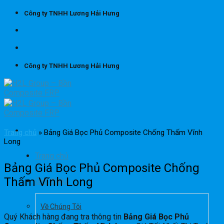
Skip
Công ty TNHH Lương Hải Hưng
to
content
Công ty TNHH Lương Hải Hưng
Trang chủ
»
Bảng Giá Bọc Phủ Composite Chống Thấm Vĩnh
Long
Trang chủ
Bảng Giá Bọc Phủ Composite Chống
Thấm Vĩnh Long
Giới thiệu
Về Chúng Tôi
Quý Khách hàng đang tra thông tin
Bảng Giá Bọc Phủ