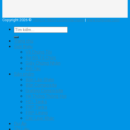
Copyright 2026 ©
Công ty TNHH Lương Hải Hưng
|
www.h2lgroup.com
Tìm
kiếm:
Trang chủ
Giới thiệu
Về Chúng Tôi
Sơ Đồ Tổ Chức
Giấy Chứng Nhận
Đối Tác
Sản phẩm
Bồn Lắp Ghép
Bồn Composite
Grating Composite
Hệ Thống Thông Hơi
H2L Tanks
FRP Tanks
FRP Lining
Các Loại Khác
Dự Án
Tài Liệu