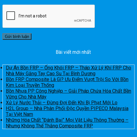
Bài viết mới nhất
Dự Án Bồn FRP – Ống Khói FRP – Tháp Xử Lý Khí FRP Cho
Nhà Máy Găng Tay Cao Su Tại Bình Dương
Bồn FRP Composite Là Gì? Ưu Điểm Vượt Trội So Với Bồn
Kim Loại Truyền Thống
Bồn Nhựa PP Công Nghiệp – Giải Pháp Chứa Hóa Chất Bền
Vững Cho Nhà Máy
Xử Lý Nước Thải – Đừng Đợi Đến Khi Bị Phạt Mới Lo
H2L Group – Nhà Phân Phối Độc Quyền PIPECO Malaysia
Tại Việt Nam
Những Hóa Chất “Đánh Bại” Mọi Vật Liệu Thông Thường –
Nhưng Không Thể Thắng Composite FRP