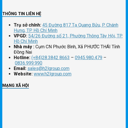
THÔNG TIN LIÊN HỆ
Trụ sở chính:
45 Đường 817 Tạ Quang Bửu, P. Chánh
Hưng, TP. Hồ Chí Minh
VPGD:
54/26 Đường số 21, Phường Thông Tây Hội, TP.
Hồ Chí Minh
Nhà máy :
Cụm CN Phước Bình, Xã PHƯỚC THÁI Tỉnh
Đồng Nai
Hotline:
(+84)28.3842 8663
–
0945.980.479
–
0836.999.990
Email:
sales@h2lgroup.com
Website:
www.h2lgroup.com
MẠNG XÃ HỘI