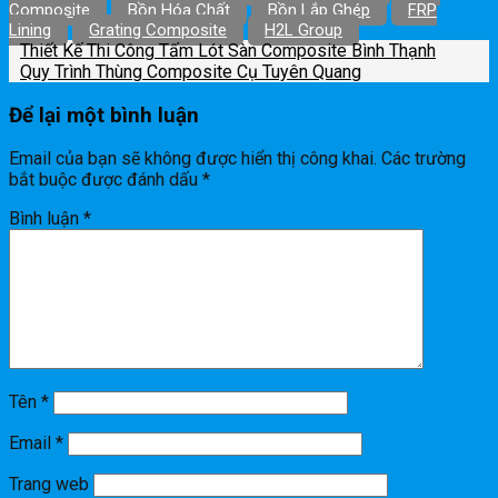
Composite
Bồn Hóa Chất
Bồn Lắp Ghép
FRP
Lining
Grating Composite
H2L Group
Thiết Kế Thi Công Tấm Lót Sàn Composite Bình Thạnh
Quy Trình Thùng Composite Cụ Tuyên Quang
Để lại một bình luận
Email của bạn sẽ không được hiển thị công khai.
Các trường
bắt buộc được đánh dấu
*
Bình luận
*
Tên
*
Email
*
Trang web