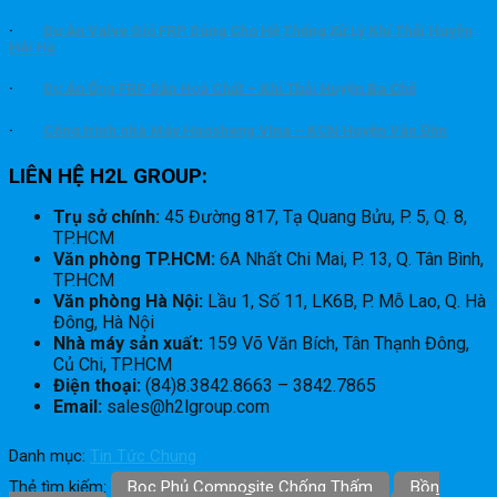
·
Dự Án Valve Gió FRP Dùng Cho Hệ Thống Xử Lý Khí Thải Huyện
Hải Hà
·
Dự Án Ống FRP Dẫn Hoá Chất – Khí Thải Huyện Ba Chẽ
·
Công trình nhà Máy Haosheng VIna – KCN Huyện Vân Đồn
LIÊN HỆ H2L GROUP:
Trụ sở chính:
45 Đường 817, Tạ Quang Bửu, P. 5, Q. 8,
TP.HCM
Văn phòng TP.HCM:
6A Nhất Chi Mai, P. 13, Q. Tân Bình,
TP.HCM
Văn phòng Hà Nội:
Lầu 1, Số 11, LK6B, P. Mỗ Lao, Q. Hà
Đông, Hà Nội
Nhà máy sản xuất:
159 Võ Văn Bích, Tân Thạnh Đông,
Củ Chi, TP.HCM
Điện thoại:
(84)8.3842.8663 – 3842.7865
Email:
sales@h2lgroup.com
Danh mục:
Tin Tức Chung
Thẻ tìm kiếm:
Bọc Phủ Composite Chống Thấm
Bồn