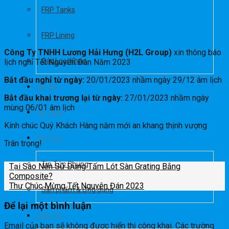
FRP Tanks
FRP Lining
Công Ty TNHH Lương Hải Hưng (H2L Group)
xin thông báo
Các Loại Khác
lịch nghỉ Tết Nguyên Đán Năm 2023
Bắt đầu nghỉ từ ngày:
20/01/2023 nhầm ngày 29/12 âm lịch
Dự Án
Bắt đầu khai trương lại từ ngày:
27/01/2023 nhầm ngày
mùng 06/01 âm lịch
Tài Liệu
Kính chúc Quý Khách Hàng năm mới an khang thịnh vượng
Tin Tức
Trân trọng!
Tin Tức Chung
Tại Sao Nên Sử Dụng Tấm Lót Sàn Grating Bằng
Composite?
Thư Chúc Mừng Tết Nguyên Đán 2023
Sản phẩm & Ứng dụng
Để lại một bình luận
Liên hệ
Email của bạn sẽ không được hiển thị công khai.
Các trường