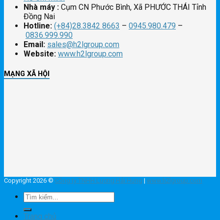
Nhà máy :
Cụm CN Phước Bình, Xã PHƯỚC THÁI Tỉnh
Đồng Nai
Hotline:
(+84)28.3842 8663
–
0945.980.479
–
0836.999.990
Email:
sales@h2lgroup.com
Website:
www.h2lgroup.com
MẠNG XÃ HỘI
Copyright 2026 ©
Công ty TNHH Lương Hải Hưng
|
www.h2lgroup.com
Tìm
kiếm:
Trang chủ