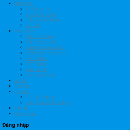
Giới thiệu
Về Chúng Tôi
Sơ Đồ Tổ Chức
Giấy Chứng Nhận
Đối Tác
Sản phẩm
Bồn Lắp Ghép
Bồn Composite
Grating Composite
Hệ Thống Thông Hơi
H2L Tanks
FRP Tanks
FRP Lining
Các Loại Khác
Dự Án
Tài Liệu
Tin Tức
Tin Tức Chung
Sản phẩm & Ứng dụng
Liên hệ
Đăng nhập
Đăng nhập