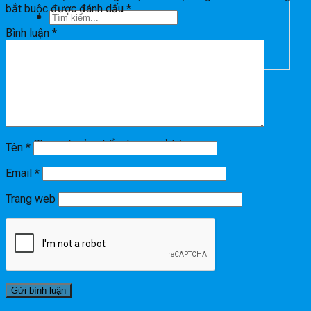
bắt buộc được đánh dấu
*
Tìm
Bình luận
*
kiếm:
0
Giỏ hàng
Chưa có sản phẩm trong giỏ hàng.
Tên
*
Email
*
Trang web