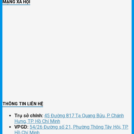
MẠNG XÃ HỘI
THÔNG TIN LIÊN HỆ
Trụ sở chính:
45 Đường 817 Tạ Quang Bửu, P. Chánh
Hưng, TP. Hồ Chí Minh
VPGD:
54/26 Đường số 21, Phường Thông Tây Hội, TP.
Hồ Chí Minh