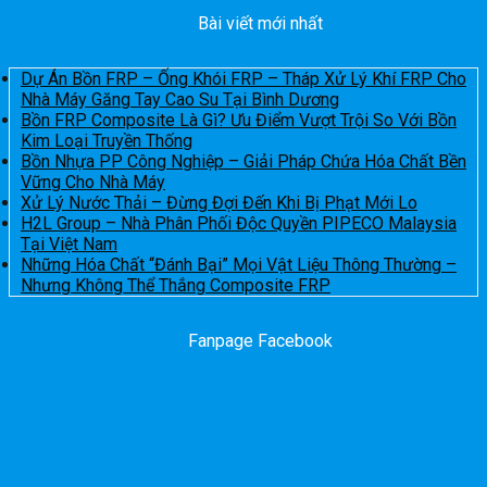
Bài viết mới nhất
Dự Án Bồn FRP – Ống Khói FRP – Tháp Xử Lý Khí FRP Cho
Nhà Máy Găng Tay Cao Su Tại Bình Dương
Bồn FRP Composite Là Gì? Ưu Điểm Vượt Trội So Với Bồn
Kim Loại Truyền Thống
Bồn Nhựa PP Công Nghiệp – Giải Pháp Chứa Hóa Chất Bền
Vững Cho Nhà Máy
Xử Lý Nước Thải – Đừng Đợi Đến Khi Bị Phạt Mới Lo
H2L Group – Nhà Phân Phối Độc Quyền PIPECO Malaysia
Tại Việt Nam
Những Hóa Chất “Đánh Bại” Mọi Vật Liệu Thông Thường –
Nhưng Không Thể Thắng Composite FRP
Fanpage Facebook