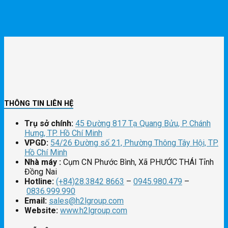
THÔNG TIN LIÊN HỆ
Trụ sở chính:
45 Đường 817 Tạ Quang Bửu, P. Chánh
Hưng, TP. Hồ Chí Minh
VPGD:
54/26 Đường số 21, Phường Thông Tây Hội, TP.
Hồ Chí Minh
Nhà máy :
Cụm CN Phước Bình, Xã PHƯỚC THÁI Tỉnh
Đồng Nai
Hotline:
(+84)28.3842 8663
–
0945.980.479
–
0836.999.990
Email:
sales@h2lgroup.com
Website:
www.h2lgroup.com