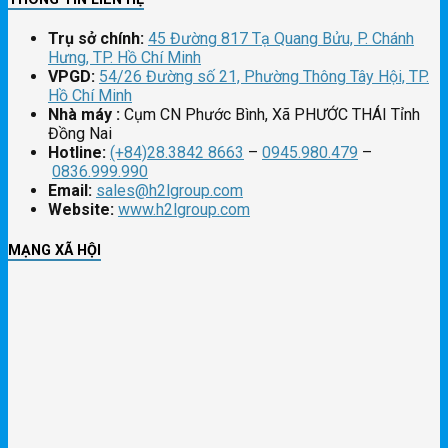
Trụ sở chính:
45 Đường 817 Tạ Quang Bửu, P. Chánh
Hưng, TP. Hồ Chí Minh
VPGD:
54/26 Đường số 21, Phường Thông Tây Hội, TP.
Hồ Chí Minh
Nhà máy :
Cụm CN Phước Bình, Xã PHƯỚC THÁI Tỉnh
Đồng Nai
Hotline:
(+84)28.3842 8663
–
0945.980.479
–
0836.999.990
Email:
sales@h2lgroup.com
Website:
www.h2lgroup.com
MẠNG XÃ HỘI