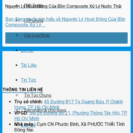
FRP Tanks
Nguyên Lý Hoạt Động Của Bồn Composite Xử Lý Nước Thải
Bạn đang muốn tìm hiểu về Nguyên Lý Hoạt Động Của Bồn
FRP Lining
Composite Xử Lý ...
16
Các Loại Khác
Th12
Dự Án
Tài Liệu
Tin Tức
THÔNG TIN LIÊN HỆ
Tin Tức Chung
Trụ sở chính:
45 Đường 817 Tạ Quang Bửu, P. Chánh
Hưng, TP. Hồ Chí Minh
Sản phẩm & Ứng dụng
VPGD:
54/26 Đường số 21, Phường Thông Tây Hội, TP.
Hồ Chí Minh
Nhà máy :
Cụm CN Phước Bình, Xã PHƯỚC THÁI Tỉnh
Liên hệ
Đồng Nai