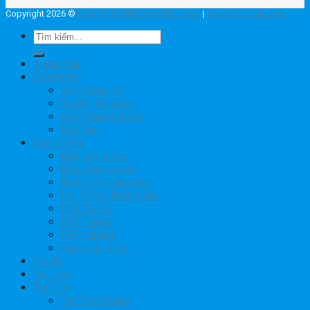
Copyright 2026 ©
Công ty TNHH Lương Hải Hưng
|
www.h2lgroup.com
Tìm
kiếm:
Trang chủ
Giới thiệu
Về Chúng Tôi
Sơ Đồ Tổ Chức
Giấy Chứng Nhận
Đối Tác
Sản phẩm
Bồn Lắp Ghép
Bồn Composite
Grating Composite
Hệ Thống Thông Hơi
H2L Tanks
FRP Tanks
FRP Lining
Các Loại Khác
Dự Án
Tài Liệu
Tin Tức
Tin Tức Chung