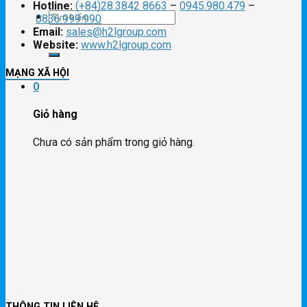
Hotline:
(+84)28.3842 8663
–
0945.980.479
–
Tìm
0836.999.990
Email:
sales@h2lgroup.com
Website:
www.h2lgroup.com
kiếm:
MẠNG XÃ HỘI
0
Giỏ hàng
Chưa có sản phẩm trong giỏ hàng.
THÔNG TIN LIÊN HỆ