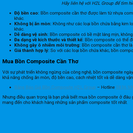
Hãy liên hệ với H2L Group để tìm h
Độ bền cao:
Bồn composite cần thơ được làm từ nhựa composi
khác.
Không bị ăn mòn:
Không như các loại bồn chứa bằng kim lo
khác.
Dễ dàng vệ sinh:
Bồn composite có bề mặt láng mịn, không c
Đa dạng về kích thước và thiết kế:
Bồn composite có thể đượ
Không gây ô nhiễm môi trường:
Bồn composite cần thơ là 
Giá thành hợp lý:
So với các loại bồn chứa khác, bồn compos
Mua Bồn Composite Cần Thơ
Với sự phát triển không ngừng của công nghệ, bồn composite ngày 
khả năng chống ăn mòn, độ bền cao, cách nhiệt tốt và dễ dàng vậ
Bảng Báo Giá Bồn Composite H2L Group
– Hotline
0836.99
Nhưng điều quan trọng là bạn phải biết mua bồn composite ở đâu 
mang đến cho khách hàng những sản phẩm composite tốt nhất.