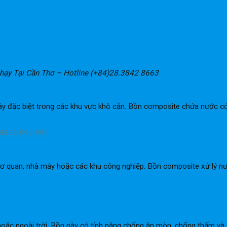
hạy Tại Cần Thơ – Hotline (+84)28.3842 8663
cây đặc biệt trong các khu vực khô cằn. Bồn composite chứa nước c
0836.999.990
 cơ quan, nhà máy hoặc các khu công nghiệp. Bồn composite xử lý nướ
ặc ngoài trời. Bồn này có tính năng chống ăn mòn, chống thấm và c