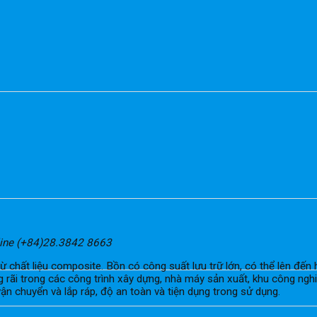
ine (+84)28.3842 8663
chất liệu composite. Bồn có công suất lưu trữ lớn, có thể lên đến h
rãi trong các công trình xây dựng, nhà máy sản xuất, khu công nghiệ
n chuyển và lắp ráp, độ an toàn và tiện dụng trong sử dụng.