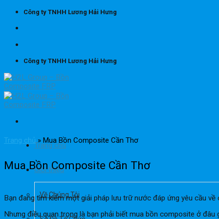
Skip
Công ty TNHH Lương Hải Hưng
to
content
Công ty TNHH Lương Hải Hưng
Trang chủ
»
Mua Bồn Composite Cần Thơ
Trang chủ
Mua Bồn Composite Cần Thơ
Giới thiệu
Về Chúng Tôi
Bạn đang tìm kiếm một giải pháp lưu trữ nước đáp ứng yêu cầu về c
Nhưng điều quan trọng là bạn phải biết mua bồn composite ở đâu 