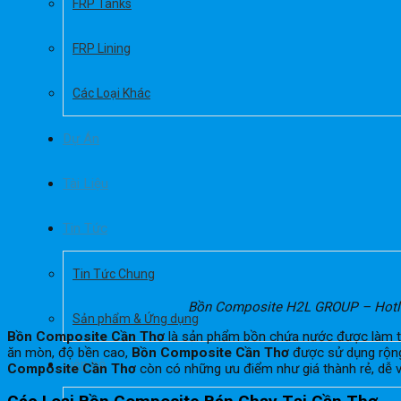
FRP Tanks
FRP Lining
Các Loại Khác
Dự Án
Tài Liệu
Tin Tức
Tin Tức Chung
Bồn Composite H2L GROUP – Hotl
Sản phẩm & Ứng dụng
Bồn Composite Cần Thơ
là sản phẩm bồn chứa nước được làm từ 
ăn mòn, độ bền cao,
Bồn Composite Cần Thơ
được sử dụng rộng 
Liên hệ
Composite Cần Thơ
còn có những ưu điểm như giá thành rẻ, dễ vậ