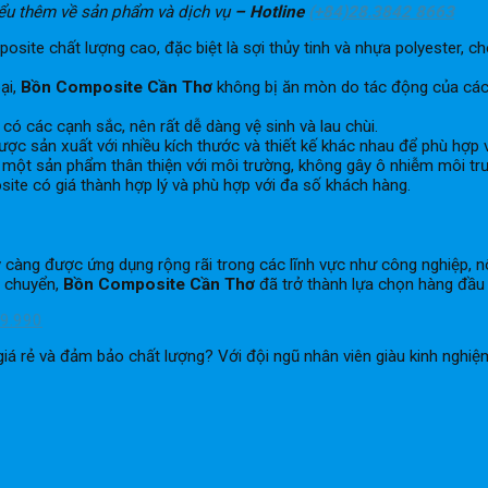
iểu thêm về sản phẩm và dịch vụ
– Hotline
(+84)28.3842 8663
te chất lượng cao, đặc biệt là sợi thủy tinh và nhựa polyester, c
ại,
Bồn Composite Cần Thơ
không bị ăn mòn do tác động của các 
ó các cạnh sắc, nên rất dễ dàng vệ sinh và lau chùi.
c sản xuất với nhiều kích thước và thiết kế khác nhau để phù hợp 
một sản phẩm thân thiện với môi trường, không gây ô nhiễm môi trư
ite có giá thành hợp lý và phù hợp với đa số khách hàng.
càng được ứng dụng rộng rãi trong các lĩnh vực như công nghiệp, n
n chuyển,
Bồn Composite Cần Thơ
đã trở thành lựa chọn hàng đầu
9.990
giá rẻ và đảm bảo chất lượng? Với đội ngũ nhân viên giàu kinh ngh