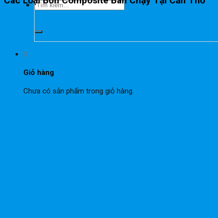
Các Loại Bồn Composite Bán Chạy Tại Cần Thơ
Tìm
kiếm:
0
Giỏ hàng
Chưa có sản phẩm trong giỏ hàng.