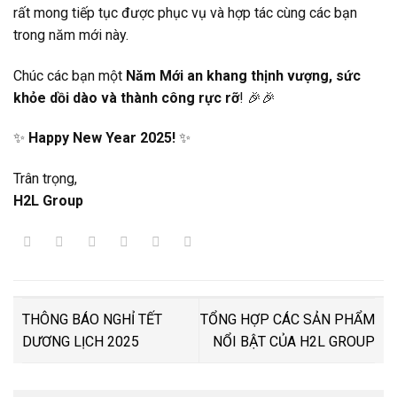
rất mong tiếp tục được phục vụ và hợp tác cùng các bạn
trong năm mới này.
Chúc các bạn một
Năm Mới an khang thịnh vượng, sức
khỏe dồi dào và thành công rực rỡ
! 🎉🎉
✨
Happy New Year 2025!
✨
Trân trọng,
H2L Group
THÔNG BÁO NGHỈ TẾT
TỔNG HỢP CÁC SẢN PHẨM
DƯƠNG LỊCH 2025
NỔI BẬT CỦA H2L GROUP