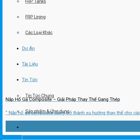
FRP Tanks
FRP Lining
Các Loại Khác
Dự Án
Tài Liệu
Tin Tức
Tin Tức Chung
Nắp Hố Ga Composite – Giải Pháp Thay Thế Gang Thép
Sản phẩm & Ứng dụng
“ Nắp hố ga composite đang trở thành xu hướng thay thế cho các 
22
Liên hệ
Th10