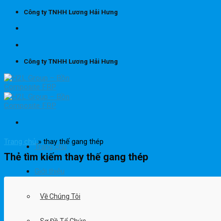
Skip
Công ty TNHH Lương Hải Hưng
to
content
Công ty TNHH Lương Hải Hưng
Trang chủ
»
thay thế gang thép
Trang chủ
Thẻ tìm kiếm
thay thế gang thép
Giới thiệu
Về Chúng Tôi