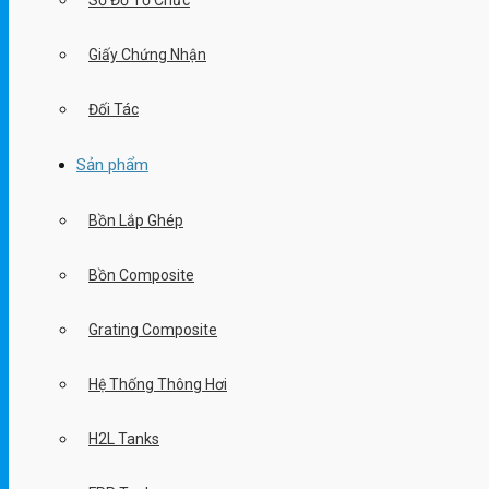
Sơ Đồ Tổ Chức
Giấy Chứng Nhận
Đối Tác
Sản phẩm
Bồn Lắp Ghép
Bồn Composite
Grating Composite
Hệ Thống Thông Hơi
H2L Tanks