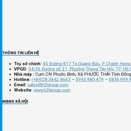
THÔNG TIN LIÊN HỆ
Trụ sở chính:
45 Đường 817 Tạ Quang Bửu, P. Chánh Hưng,
VPGD:
54/26 Đường số 21, Phường Thông Tây Hội, TP. Hồ 
Nhà máy :
Cụm CN Phước Bình, Xã PHƯỚC THÁI Tỉnh Đồng
Hotline:
(+84)28.3842 8663
–
0945.980.479
–
0836.999.
Email:
sales@h2lgroup.com
Website:
www.h2lgroup.com
MẠNG XÃ HỘI