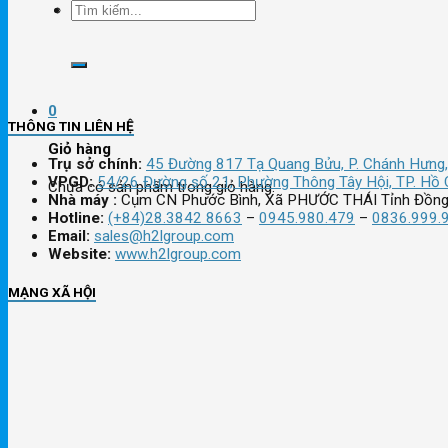
Tìm
kiếm:
0
THÔNG TIN LIÊN HỆ
Giỏ hàng
Trụ sở chính:
45 Đường 817 Tạ Quang Bửu, P. Chánh Hưng,
VPGD:
54/26 Đường số 21, Phường Thông Tây Hội, TP. Hồ 
Chưa có sản phẩm trong giỏ hàng.
Nhà máy :
Cụm CN Phước Bình, Xã PHƯỚC THÁI Tỉnh Đồng
Hotline:
(+84)28.3842 8663
–
0945.980.479
–
0836.999.
Email:
sales@h2lgroup.com
Website:
www.h2lgroup.com
MẠNG XÃ HỘI