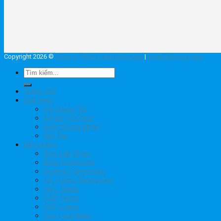
Copyright 2026 ©
Công ty TNHH Lương Hải Hưng
|
www.h2lgroup.com
Tìm
kiếm:
Trang chủ
Giới thiệu
Về Chúng Tôi
Sơ Đồ Tổ Chức
Giấy Chứng Nhận
Đối Tác
Sản phẩm
Bồn Lắp Ghép
Bồn Composite
Grating Composite
Hệ Thống Thông Hơi
H2L Tanks
FRP Tanks
FRP Lining
Các Loại Khác