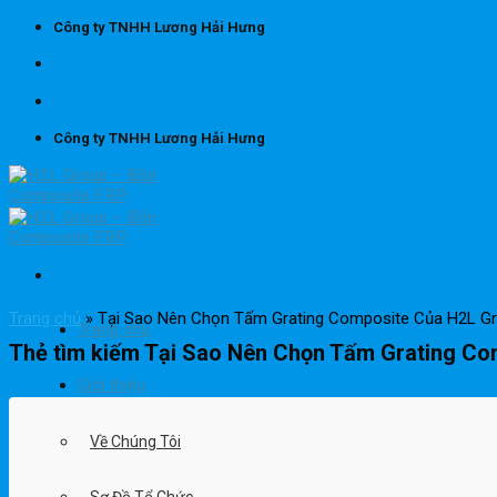
Skip
Công ty TNHH Lương Hải Hưng
to
content
Công ty TNHH Lương Hải Hưng
Trang chủ
»
Tại Sao Nên Chọn Tấm Grating Composite Của H2L G
Trang chủ
Thẻ tìm kiếm
Tại Sao Nên Chọn Tấm Grating Co
Giới thiệu
Về Chúng Tôi