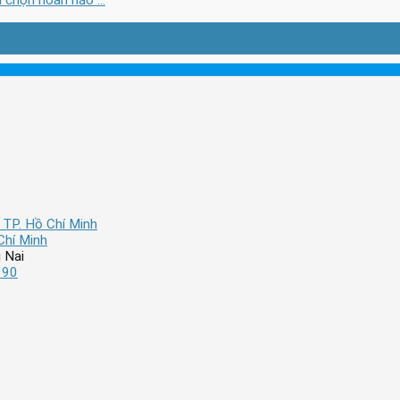
chọn hoàn hảo ...
 TP. Hồ Chí Minh
Chí Minh
 Nai
990