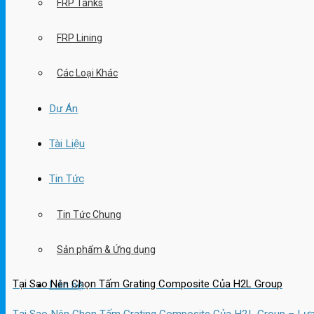
FRP Tanks
FRP Lining
Các Loại Khác
Dự Án
Tài Liệu
Tin Tức
Tin Tức Chung
Sản phẩm & Ứng dụng
Tại Sao Nên Chọn Tấm Grating Composite Của H2L Group
Liên hệ