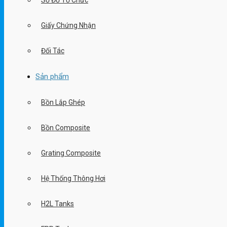
Sơ Đồ Tổ Chức
Giấy Chứng Nhận
Đối Tác
Sản phẩm
Bồn Lắp Ghép
Bồn Composite
Grating Composite
Hệ Thống Thông Hơi
H2L Tanks