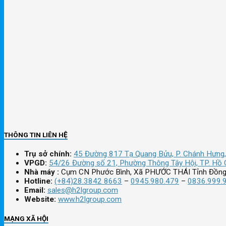
THÔNG TIN LIÊN HỆ
Trụ sở chính:
45 Đường 817 Tạ Quang Bửu, P. Chánh Hưng,
VPGD:
54/26 Đường số 21, Phường Thông Tây Hội, TP. Hồ 
Nhà máy :
Cụm CN Phước Bình, Xã PHƯỚC THÁI Tỉnh Đồng
Hotline:
(+84)28.3842 8663
–
0945.980.479
–
0836.999.
Email:
sales@h2lgroup.com
Website:
www.h2lgroup.com
MẠNG XÃ HỘI