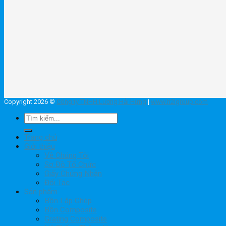
Copyright 2026 ©
Công ty TNHH Lương Hải Hưng
|
www.h2lgroup.com
Tìm
kiếm:
Trang chủ
Giới thiệu
Về Chúng Tôi
Sơ Đồ Tổ Chức
Giấy Chứng Nhận
Đối Tác
Sản phẩm
Bồn Lắp Ghép
Bồn Composite
Grating Composite