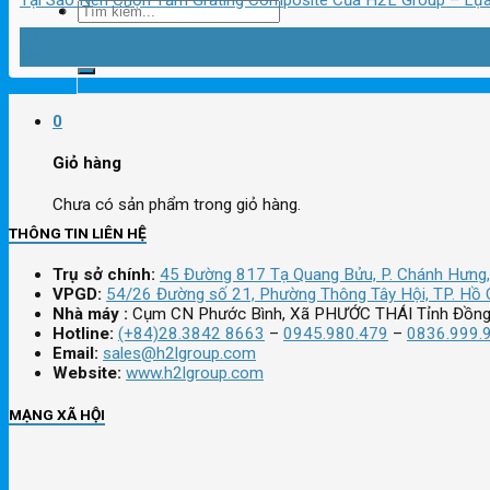
Tại Sao Nên Chọn Tấm Grating Composite Của H2L Group – Lựa 
Tìm
23
Th6
kiếm:
0
Giỏ hàng
Chưa có sản phẩm trong giỏ hàng.
THÔNG TIN LIÊN HỆ
Trụ sở chính:
45 Đường 817 Tạ Quang Bửu, P. Chánh Hưng,
VPGD:
54/26 Đường số 21, Phường Thông Tây Hội, TP. Hồ 
Nhà máy :
Cụm CN Phước Bình, Xã PHƯỚC THÁI Tỉnh Đồng
Hotline:
(+84)28.3842 8663
–
0945.980.479
–
0836.999.
Email:
sales@h2lgroup.com
Website:
www.h2lgroup.com
MẠNG XÃ HỘI