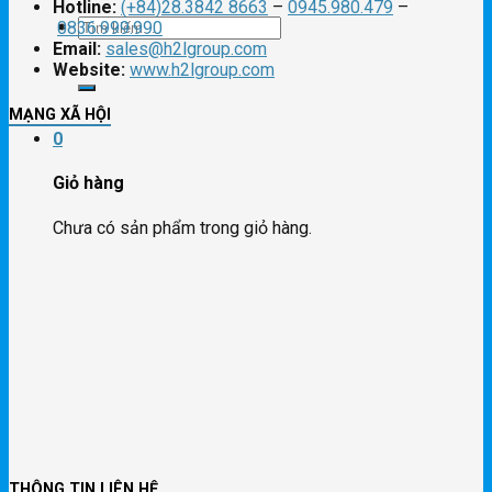
Hotline:
(+84)28.3842 8663
–
0945.980.479
–
Tìm
0836.999.990
Email:
sales@h2lgroup.com
Website:
www.h2lgroup.com
kiếm:
MẠNG XÃ HỘI
0
Giỏ hàng
Chưa có sản phẩm trong giỏ hàng.
THÔNG TIN LIÊN HỆ