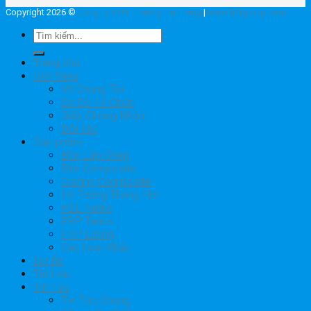
Copyright 2026 ©
Công ty TNHH Lương Hải Hưng
|
www.h2lgroup.com
Tìm
kiếm:
Trang chủ
Giới thiệu
Về Chúng Tôi
Sơ Đồ Tổ Chức
Giấy Chứng Nhận
Đối Tác
Sản phẩm
Bồn Lắp Ghép
Bồn Composite
Grating Composite
Hệ Thống Thông Hơi
H2L Tanks
FRP Tanks
FRP Lining
Các Loại Khác
Dự Án
Tài Liệu
Tin Tức
Tin Tức Chung