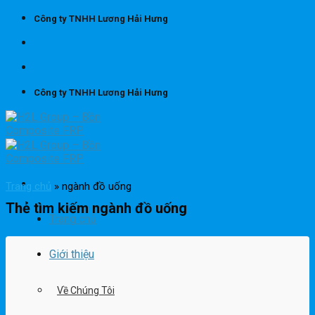
Skip
Công ty TNHH Lương Hải Hưng
to
content
Công ty TNHH Lương Hải Hưng
Trang chủ
»
ngành đồ uống
Thẻ tìm kiếm
ngành đồ uống
Trang chủ
Giới thiệu
Về Chúng Tôi