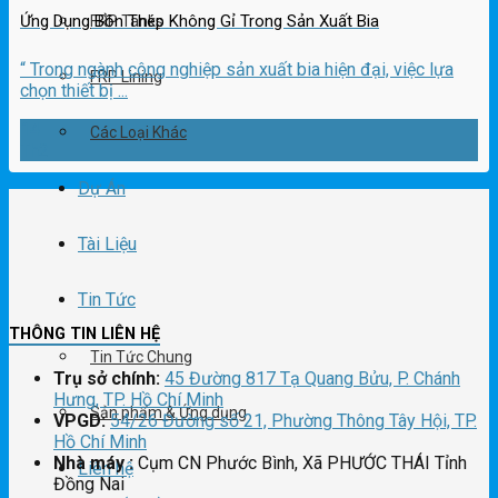
Ứng Dụng Bồn Thép Không Gỉ Trong Sản Xuất Bia
FRP Tanks
“ Trong ngành công nghiệp sản xuất bia hiện đại, việc lựa
FRP Lining
chọn thiết bị ...
14
Các Loại Khác
Th2
Dự Án
Tài Liệu
Tin Tức
THÔNG TIN LIÊN HỆ
Tin Tức Chung
Trụ sở chính:
45 Đường 817 Tạ Quang Bửu, P. Chánh
Hưng, TP. Hồ Chí Minh
Sản phẩm & Ứng dụng
VPGD:
54/26 Đường số 21, Phường Thông Tây Hội, TP.
Hồ Chí Minh
Nhà máy :
Cụm CN Phước Bình, Xã PHƯỚC THÁI Tỉnh
Liên hệ
Đồng Nai