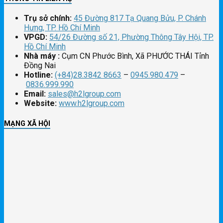
Trụ sở chính:
45 Đường 817 Tạ Quang Bửu, P. Chánh
Hưng, TP. Hồ Chí Minh
VPGD:
54/26 Đường số 21, Phường Thông Tây Hội, TP.
Hồ Chí Minh
Nhà máy :
Cụm CN Phước Bình, Xã PHƯỚC THÁI Tỉnh
Đồng Nai
Hotline:
(+84)28.3842 8663
–
0945.980.479
–
0836.999.990
Email:
sales@h2lgroup.com
Website:
www.h2lgroup.com
MẠNG XÃ HỘI