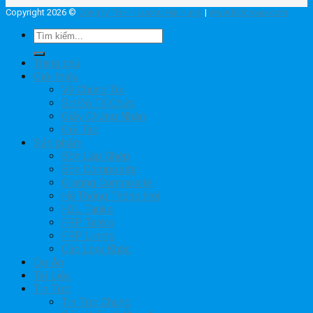
Copyright 2026 ©
Công ty TNHH Lương Hải Hưng
|
www.h2lgroup.com
Tìm
kiếm:
Trang chủ
Giới thiệu
Về Chúng Tôi
Sơ Đồ Tổ Chức
Giấy Chứng Nhận
Đối Tác
Sản phẩm
Bồn Lắp Ghép
Bồn Composite
Grating Composite
Hệ Thống Thông Hơi
H2L Tanks
FRP Tanks
FRP Lining
Các Loại Khác
Dự Án
Tài Liệu
Tin Tức
Tin Tức Chung