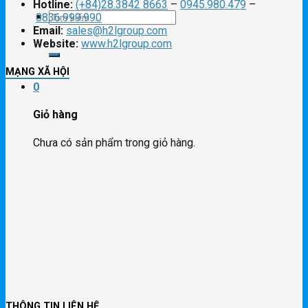
Hotline:
(+84)28.3842 8663
–
0945.980.479
–
Tìm
0836.999.990
Email:
sales@h2lgroup.com
Website:
www.h2lgroup.com
kiếm:
MẠNG XÃ HỘI
0
Giỏ hàng
Chưa có sản phẩm trong giỏ hàng.
THÔNG TIN LIÊN HỆ