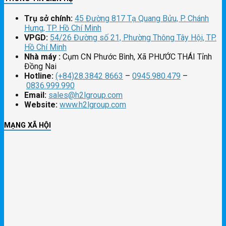
Trụ sở chính:
45 Đường 817 Tạ Quang Bửu, P. Chánh
Hưng, TP. Hồ Chí Minh
VPGD:
54/26 Đường số 21, Phường Thông Tây Hội, TP.
Hồ Chí Minh
Nhà máy :
Cụm CN Phước Bình, Xã PHƯỚC THÁI Tỉnh
Đồng Nai
Hotline:
(+84)28.3842 8663
–
0945.980.479
–
0836.999.990
Email:
sales@h2lgroup.com
Website:
www.h2lgroup.com
MẠNG XÃ HỘI