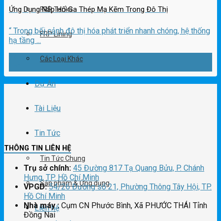
Ứng Dụng Nắp Hố Ga Thép Mạ Kẽm Trong Đô Thị
FRP Tanks
“ Trong bối cảnh đô thị hóa phát triển nhanh chóng, hệ thống
FRP Lining
hạ tầng ...
24
Các Loại Khác
Th1
Dự Án
Tài Liệu
Tin Tức
THÔNG TIN LIÊN HỆ
Tin Tức Chung
Trụ sở chính:
45 Đường 817 Tạ Quang Bửu, P. Chánh
Hưng, TP. Hồ Chí Minh
Sản phẩm & Ứng dụng
VPGD:
54/26 Đường số 21, Phường Thông Tây Hội, TP.
Hồ Chí Minh
Nhà máy :
Cụm CN Phước Bình, Xã PHƯỚC THÁI Tỉnh
Liên hệ
Đồng Nai