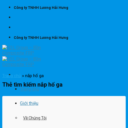
Skip
Công ty TNHH Lương Hải Hưng
to
content
Công ty TNHH Lương Hải Hưng
Trang chủ
»
nắp hố ga
Thẻ tìm kiếm
nắp hố ga
Trang chủ
Giới thiệu
Về Chúng Tôi