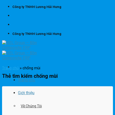
Skip
Công ty TNHH Lương Hải Hưng
to
content
Công ty TNHH Lương Hải Hưng
Trang chủ
»
chống mùi
Thẻ tìm kiếm
chống mùi
Trang chủ
Giới thiệu
Về Chúng Tôi