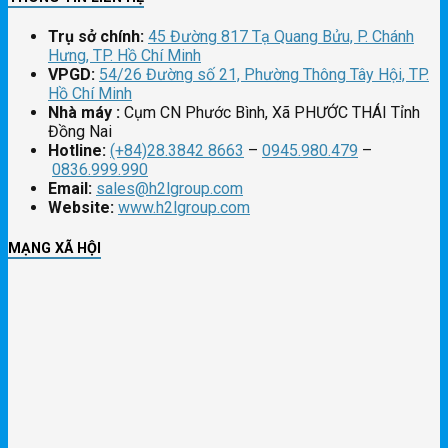
Trụ sở chính:
45 Đường 817 Tạ Quang Bửu, P. Chánh
Hưng, TP. Hồ Chí Minh
VPGD:
54/26 Đường số 21, Phường Thông Tây Hội, TP.
Hồ Chí Minh
Nhà máy :
Cụm CN Phước Bình, Xã PHƯỚC THÁI Tỉnh
Đồng Nai
Hotline:
(+84)28.3842 8663
–
0945.980.479
–
0836.999.990
Email:
sales@h2lgroup.com
Website:
www.h2lgroup.com
MẠNG XÃ HỘI