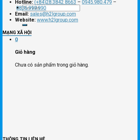
Hotline:
(+84)28.3842 8663
–
0945.980.479
–
Tìm
0836.999.990
Email:
sales@h2lgroup.com
Website:
www.h2lgroup.com
kiếm:
MẠNG XÃ HỘI
0
Giỏ hàng
Chưa có sản phẩm trong giỏ hàng.
THÔNG TIN LIÊN HỆ