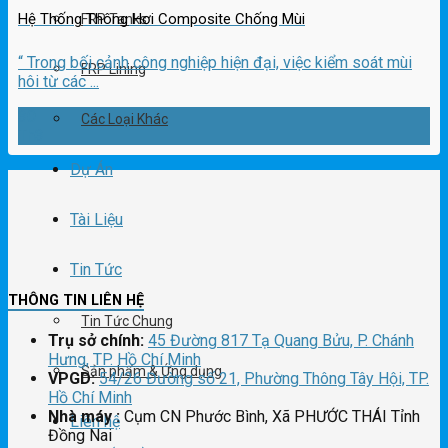
Hệ Thống Thông Hơi Composite Chống Mùi
FRP Tanks
“ Trong bối cảnh công nghiệp hiện đại, việc kiểm soát mùi
FRP Lining
hôi từ các ...
30
Các Loại Khác
Th3
Dự Án
Tài Liệu
Tin Tức
THÔNG TIN LIÊN HỆ
Tin Tức Chung
Trụ sở chính:
45 Đường 817 Tạ Quang Bửu, P. Chánh
Hưng, TP. Hồ Chí Minh
Sản phẩm & Ứng dụng
VPGD:
54/26 Đường số 21, Phường Thông Tây Hội, TP.
Hồ Chí Minh
Nhà máy :
Cụm CN Phước Bình, Xã PHƯỚC THÁI Tỉnh
Liên hệ
Đồng Nai