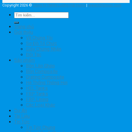
Copyright 2026 ©
Công ty TNHH Lương Hải Hưng
|
www.h2lgroup.com
Tìm
kiếm:
Trang chủ
Giới thiệu
Về Chúng Tôi
Sơ Đồ Tổ Chức
Giấy Chứng Nhận
Đối Tác
Sản phẩm
Bồn Lắp Ghép
Bồn Composite
Grating Composite
Hệ Thống Thông Hơi
H2L Tanks
FRP Tanks
FRP Lining
Các Loại Khác
Dự Án
Tài Liệu
Tin Tức
Tin Tức Chung