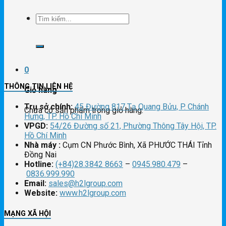
Tìm
kiếm:
0
THÔNG TIN LIÊN HỆ
Giỏ hàng
Trụ sở chính:
45 Đường 817 Tạ Quang Bửu, P. Chánh
Chưa có sản phẩm trong giỏ hàng.
Hưng, TP. Hồ Chí Minh
VPGD:
54/26 Đường số 21, Phường Thông Tây Hội, TP.
Hồ Chí Minh
Nhà máy :
Cụm CN Phước Bình, Xã PHƯỚC THÁI Tỉnh
Đồng Nai
Hotline:
(+84)28.3842 8663
–
0945.980.479
–
0836.999.990
Email:
sales@h2lgroup.com
Website:
www.h2lgroup.com
MẠNG XÃ HỘI