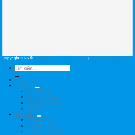
Copyright 2026 ©
Công ty TNHH Lương Hải Hưng
|
www.h2lgroup.com
Tìm
kiếm:
Trang chủ
Giới thiệu
Về Chúng Tôi
Sơ Đồ Tổ Chức
Giấy Chứng Nhận
Đối Tác
Sản phẩm
Bồn Lắp Ghép
Bồn Composite
Grating Composite