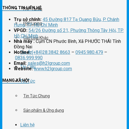
THÔNG TIN LIÊN HỆ
FRP Tanks
Trụ sở chính:
45 Đường 817 Tạ Quang Bửu, P. Chánh
FRP Lining
Hưng, TP. Hồ Chí Minh
VPGD:
54/26 Đường số 21, Phường Thông Tây Hội, TP.
Hồ Chí Minh
Các Loại Khác
Nhà máy :
Cụm CN Phước Bình, Xã PHƯỚC THÁI Tỉnh
Đồng Nai
Hotline:
(+84)28.3842 8663
–
0945.980.479
–
Dự Án
0836.999.990
Email:
sales@h2lgroup.com
Tài Liệu
Website:
www.h2lgroup.com
MẠNG XÃ HỘI
Tin Tức
Tin Tức Chung
Sản phẩm & Ứng dụng
Liên hệ