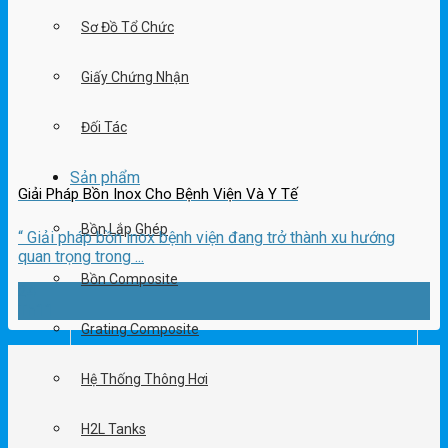
Sơ Đồ Tổ Chức
Giấy Chứng Nhận
Đối Tác
Sản phẩm
Giải Pháp Bồn Inox Cho Bệnh Viện Và Y Tế
Bồn Lắp Ghép
“ Giải pháp bồn inox bệnh viện đang trở thành xu hướng
quan trọng trong ...
Bồn Composite
24
Th11
Grating Composite
Hệ Thống Thông Hơi
H2L Tanks