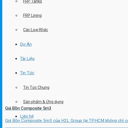
FRP Tanks
FRP Lining
Các Loại Khác
Dự Án
Tài Liệu
Tin Tức
Tin Tức Chung
Sản phẩm & Ứng dụng
Giá Bồn Composite 5m3
Liên hệ
Giá Bồn Composite 5m3 của H2L Group tại TP.HCM không chỉ có g