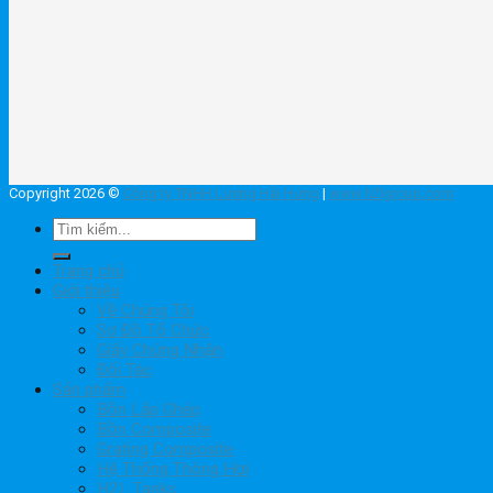
Copyright 2026 ©
Công ty TNHH Lương Hải Hưng
|
www.h2lgroup.com
Tìm
kiếm:
Trang chủ
Giới thiệu
Về Chúng Tôi
Sơ Đồ Tổ Chức
Giấy Chứng Nhận
Đối Tác
Sản phẩm
Bồn Lắp Ghép
Bồn Composite
Grating Composite
Hệ Thống Thông Hơi
H2L Tanks