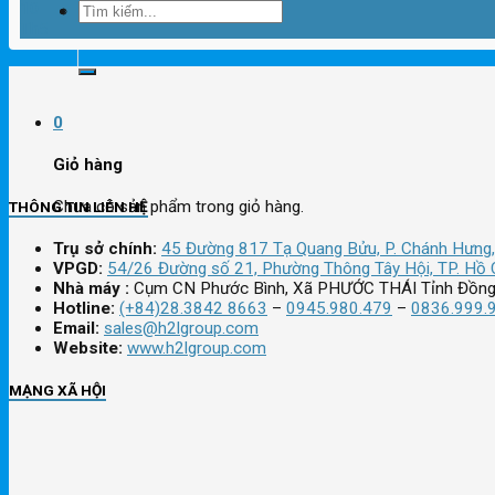
10
Tìm
Th5
kiếm:
0
Giỏ hàng
Chưa có sản phẩm trong giỏ hàng.
THÔNG TIN LIÊN HỆ
Trụ sở chính:
45 Đường 817 Tạ Quang Bửu, P. Chánh Hưng,
VPGD:
54/26 Đường số 21, Phường Thông Tây Hội, TP. Hồ 
Nhà máy :
Cụm CN Phước Bình, Xã PHƯỚC THÁI Tỉnh Đồng
Hotline:
(+84)28.3842 8663
–
0945.980.479
–
0836.999.
Email:
sales@h2lgroup.com
Website:
www.h2lgroup.com
MẠNG XÃ HỘI