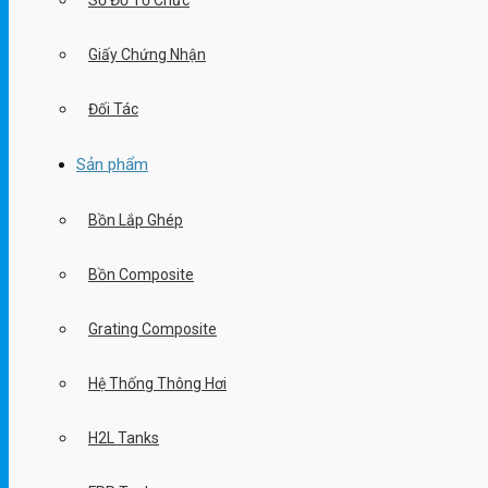
Sơ Đồ Tổ Chức
Giấy Chứng Nhận
Đối Tác
Sản phẩm
Bồn Lắp Ghép
Bồn Composite
Grating Composite
Hệ Thống Thông Hơi
H2L Tanks