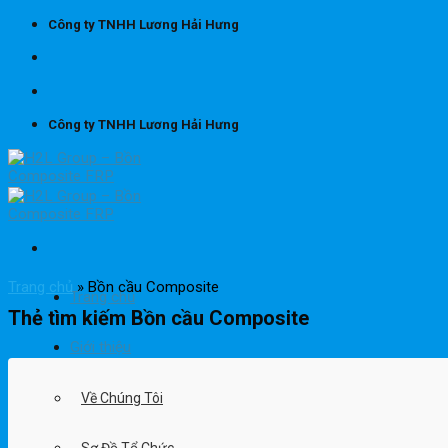
Skip
Công ty TNHH Lương Hải Hưng
to
content
Công ty TNHH Lương Hải Hưng
Trang chủ
»
Bồn cầu Composite
Trang chủ
Thẻ tìm kiếm
Bồn cầu Composite
Giới thiệu
Về Chúng Tôi