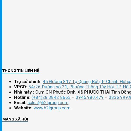
THÔNG TIN LIÊN HỆ
Trụ sở chính:
45 Đường 817 Tạ Quang Bửu, P. Chánh Hưng,
VPGD:
54/26 Đường số 21, Phường Thông Tây Hội, TP. Hồ 
Nhà máy :
Cụm CN Phước Bình, Xã PHƯỚC THÁI Tỉnh Đồng
Hotline:
(+84)28.3842 8663
–
0945.980.479
–
0836.999.
Email:
sales@h2lgroup.com
Website:
www.h2lgroup.com
MẠNG XÃ HỘI