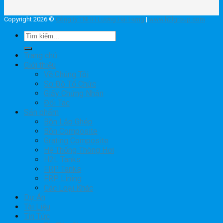
Copyright 2026 ©
Công ty TNHH Lương Hải Hưng
|
www.h2lgroup.com
Tìm
kiếm:
Trang chủ
Giới thiệu
Về Chúng Tôi
Sơ Đồ Tổ Chức
Giấy Chứng Nhận
Đối Tác
Sản phẩm
Bồn Lắp Ghép
Bồn Composite
Grating Composite
Hệ Thống Thông Hơi
H2L Tanks
FRP Tanks
FRP Lining
Các Loại Khác
Dự Án
Tài Liệu
Tin Tức