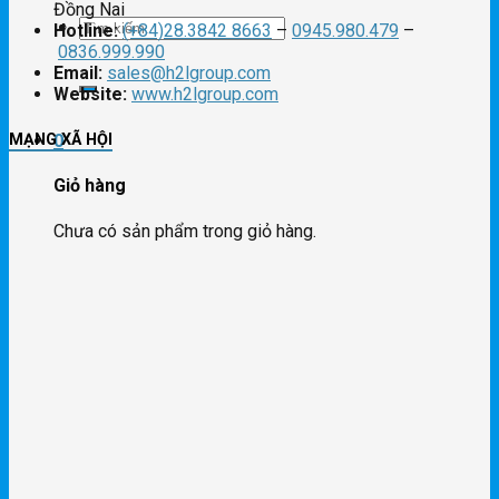
Đồng Nai
Tìm
Hotline:
(+84)28.3842 8663
–
0945.980.479
–
0836.999.990
Email:
sales@h2lgroup.com
kiếm:
Website:
www.h2lgroup.com
MẠNG XÃ HỘI
0
Giỏ hàng
Chưa có sản phẩm trong giỏ hàng.