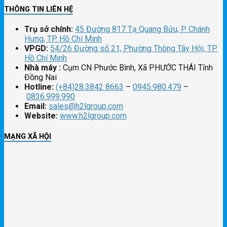
THÔNG TIN LIÊN HỆ
Trụ sở chính:
45 Đường 817 Tạ Quang Bửu, P. Chánh
Hưng, TP. Hồ Chí Minh
VPGD:
54/26 Đường số 21, Phường Thông Tây Hội, TP.
Hồ Chí Minh
Nhà máy :
Cụm CN Phước Bình, Xã PHƯỚC THÁI Tỉnh
Đồng Nai
Hotline:
(+84)28.3842 8663
–
0945.980.479
–
0836.999.990
Email:
sales@h2lgroup.com
Website:
www.h2lgroup.com
MẠNG XÃ HỘI