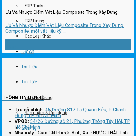
FRP Tanks
Ưu Và Nhược Điểm Vật Liệu Composite Trong Xây Dựng
FRP Lining
Ưu Và Nhược Điểm Vật Liệu Composite Trong Xây Dựng.
Composite, một vật liệu kỹ ...
Các Loại Khác
11
Th10
Dự Án
Tài Liệu
Tin Tức
Tin Tức Chung
THÔNG TIN LIÊN HỆ
Trụ sở chính:
45 Đường 817 Tạ Quang Bửu, P. Chánh
Sản phẩm & Ứng dụng
Hưng, TP. Hồ Chí Minh
VPGD:
54/26 Đường số 21, Phường Thông Tây Hội, TP.
Hồ Chí Minh
Liên hệ
Nhà máy :
Cụm CN Phước Bình, Xã PHƯỚC THÁI Tỉnh