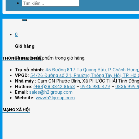
10
Tìm
Th5
kiếm:
0
Giỏ hàng
Chưa có sản phẩm trong giỏ hàng.
THÔNG TIN LIÊN HỆ
Trụ sở chính:
45 Đường 817 Tạ Quang Bửu, P. Chánh Hưng,
VPGD:
54/26 Đường số 21, Phường Thông Tây Hội, TP. Hồ 
Nhà máy :
Cụm CN Phước Bình, Xã PHƯỚC THÁI Tỉnh Đồng
Hotline:
(+84)28.3842 8663
–
0945.980.479
–
0836.999.
Email:
sales@h2lgroup.com
Website:
www.h2lgroup.com
MẠNG XÃ HỘI