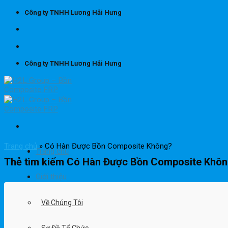
Skip
Công ty TNHH Lương Hải Hưng
to
content
Công ty TNHH Lương Hải Hưng
Trang chủ
»
Có Hàn Được Bồn Composite Không?
Trang chủ
Thẻ tìm kiếm
Có Hàn Được Bồn Composite Khô
Giới thiệu
Về Chúng Tôi