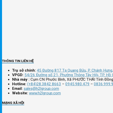
THÔNG TIN LIÊN HỆ
Trụ sở chính:
45 Đường 817 Tạ Quang Bửu, P. Chánh Hưng,
VPGD:
54/26 Đường số 21, Phường Thông Tây Hội, TP. Hồ 
Nhà máy :
Cụm CN Phước Bình, Xã PHƯỚC THÁI Tỉnh Đồng
Hotline:
(+84)28.3842 8663
–
0945.980.479
–
0836.999.
Email:
sales@h2lgroup.com
Website:
www.h2lgroup.com
MẠNG XÃ HỘI