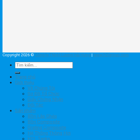
Copyright 2026 ©
Công ty TNHH Lương Hải Hưng
|
www.h2lgroup.com
Tìm
kiếm:
Trang chủ
Giới thiệu
Về Chúng Tôi
Sơ Đồ Tổ Chức
Giấy Chứng Nhận
Đối Tác
Sản phẩm
Bồn Lắp Ghép
Bồn Composite
Grating Composite
Hệ Thống Thông Hơi
H2L Tanks