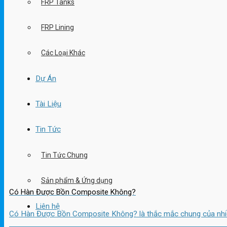
FRP Tanks
FRP Lining
Các Loại Khác
Dự Án
Tài Liệu
Tin Tức
Tin Tức Chung
Sản phẩm & Ứng dụng
Có Hàn Được Bồn Composite Không?
Liên hệ
Có Hàn Được Bồn Composite Không? là thắc mắc chung của nhiều