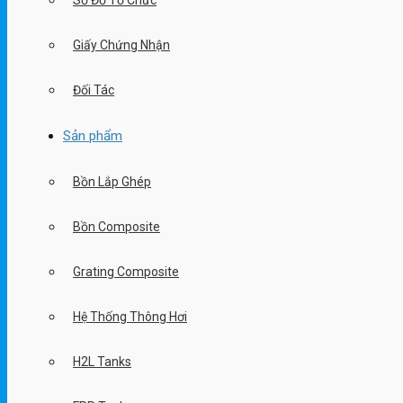
Sơ Đồ Tổ Chức
Giấy Chứng Nhận
Đối Tác
Sản phẩm
Bồn Lắp Ghép
Bồn Composite
Grating Composite
Hệ Thống Thông Hơi
H2L Tanks